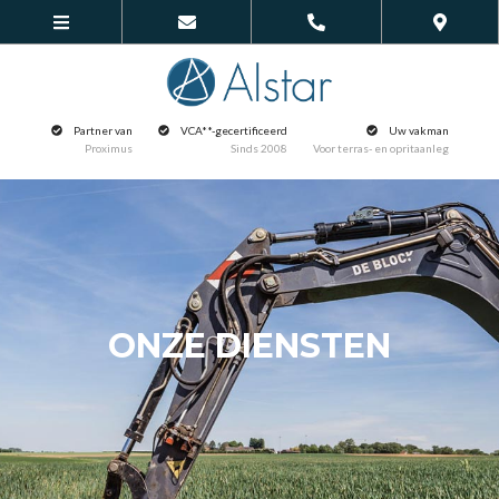
Partner van
VCA**-gecertificeerd
Uw vakman
Proximus
Sinds 2008
Voor terras- en opritaanleg
ONZE DIENSTEN