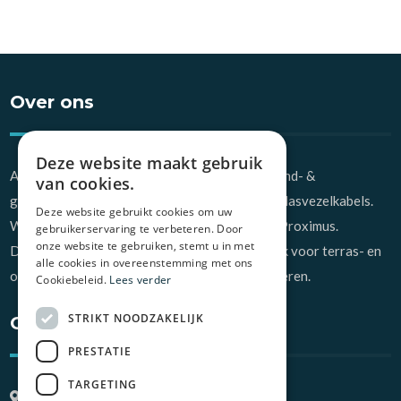
Over ons
Deze website maakt gebruik
Alstar NV uit Lokeren is gespecialiseerd in grond- &
van cookies.
graafwerken en de aanleg van ondergrondse glasvezelkabels.
Deze website gebruikt cookies om uw
Wij werken hierbij uitsluitend in opdracht van Proximus.
gebruikerservaring te verbeteren. Door
onze website te gebruiken, stemt u in met
Daarnaast zijn wij ook de vakmannen bij uitstek voor terras- en
alle cookies in overeenstemming met ons
opritaanleg, zowel voor bedrijven als particulieren.
Cookiebeleid.
Lees verder
STRIKT NOODZAKELIJK
Contact
PRESTATIE
TARGETING
Hubert De Maenstraat 6, 9160 Lokeren