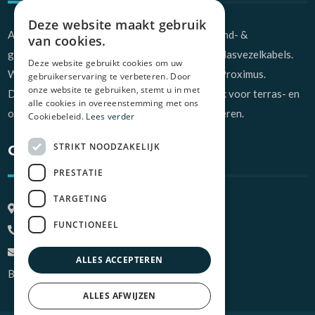
Deze website maakt gebruik
Alstar NV uit Lokeren is gespecialiseerd in grond- &
van cookies.
graafwerken en de aanleg van ondergrondse glasvezelkabels.
Deze website gebruikt cookies om uw
Wij werken hierbij uitsluitend in opdracht van Proximus.
gebruikerservaring te verbeteren. Door
onze website te gebruiken, stemt u in met
Daarnaast zijn wij ook de vakmannen bij uitstek voor terras- en
alle cookies in overeenstemming met ons
opritaanleg, zowel voor bedrijven als particulieren.
Cookiebeleid.
Lees verder
STRIKT NOODZAKELIJK
Contact
PRESTATIE
TARGETING
Hubert De Maenstraat 6, 9160 Lokeren
FUNCTIONEEL
+32 473 71 84 63
info@alstar.be
ALLES ACCEPTEREN
BTW BE 0881.578.560
ALLES AFWIJZEN