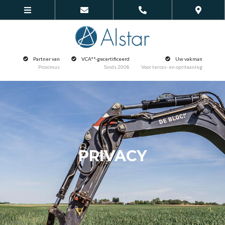
Partner van
VCA**-gecertificeerd
Uw vakman
Proximus
Sinds 2008
Voor terras- en opritaanleg
PRIVACY