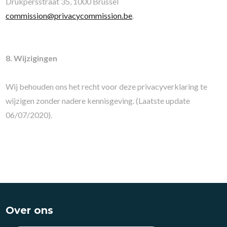
Drukpersstraat 35, 1000 Brussel
commission@privacycommission.be
.
8. Wijzigingen
Wij behouden ons het recht voor deze privacyverklaring te
wijzigen zonder nadere kennisgeving. (Laatste update
06/07/2020).
Over ons