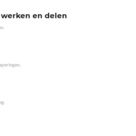
, werken en delen
en.
aperingen.
ng.