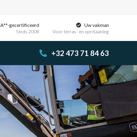
A**-gecertificeerd
Uw vakman
Sinds 2008
Voor terras- en opritaanleg
+32 473 71 84 63