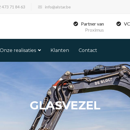
 473 71 84 63
info@alstar.be
Partner van
VC
Proximus
Onze realisaties
Klanten
Contact
GLASVEZEL