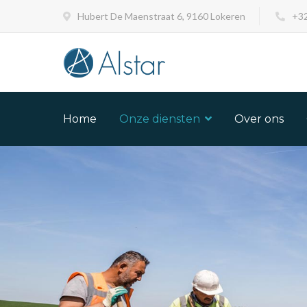
Hubert De Maenstraat 6, 9160 Lokeren
+32
Home
Onze diensten
Over ons