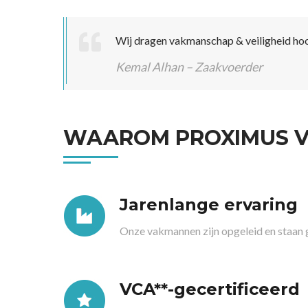
Wij dragen vakmanschap & veiligheid hoog
Kemal Alhan – Zaakvoerder
WAAROM PROXIMUS V
Jarenlange ervaring
Onze vakmannen zijn opgeleid en staan ga
VCA**-gecertificeerd