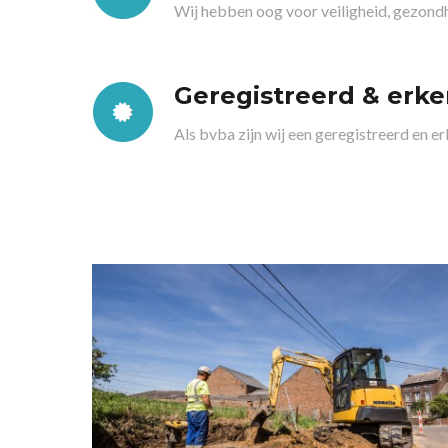
Wij hebben oog voor veiligheid, gezondhe
Geregistreerd & erke
Als bvba zijn wij een geregistreerd en er