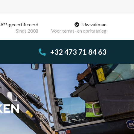
A**-gecertificeerd
Uw vakman
Sinds 2008
Voor terras- en opritaanleg
+32 473 71 84 63
KEN