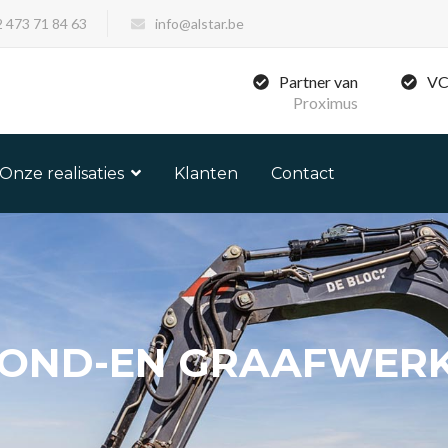
 473 71 84 63
info@alstar.be
Partner van
VC
Proximus
Onze realisaties
Klanten
Contact
OND-EN GRAAFWER