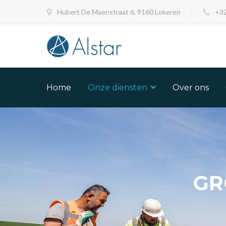
Hubert De Maenstraat 6, 9160 Lokeren
+32
Home
Onze diensten
Over ons
GR