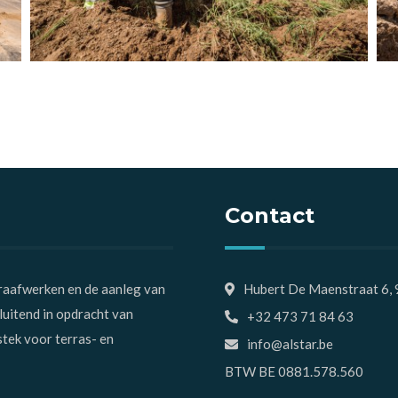
Contact
graafwerken en de aanleg van
Hubert De Maenstraat 6,
luitend in opdracht van
+32 473 71 84 63
stek voor terras- en
info@alstar.be
BTW BE 0881.578.560