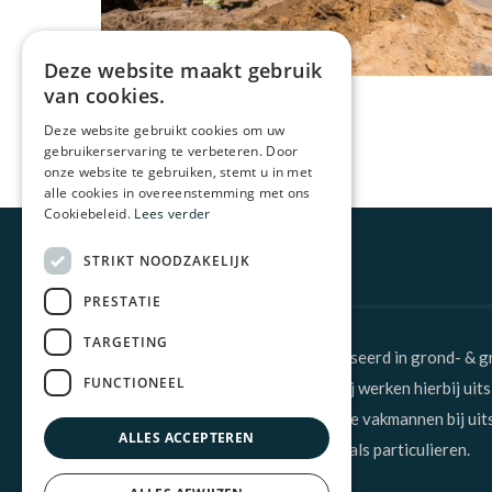
Deze website maakt gebruik
van cookies.
Deze website gebruikt cookies om uw
gebruikerservaring te verbeteren. Door
onze website te gebruiken, stemt u in met
alle cookies in overeenstemming met ons
Cookiebeleid.
Lees verder
Over ons
STRIKT NOODZAKELIJK
PRESTATIE
TARGETING
Alstar NV uit Lokeren is gespecialiseerd in grond- & 
FUNCTIONEEL
ondergrondse glasvezelkabels. Wij werken hierbij uits
Proximus. Daarnaast zijn wij ook de vakmannen bij uit
ALLES ACCEPTEREN
opritaanleg, zowel voor bedrijven als particulieren.